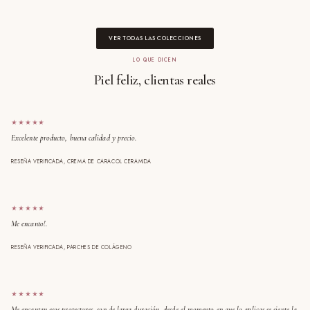
VER TODAS LAS COLECCIONES
LO QUE DICEN
Piel feliz, clientas reales
★★★★★
Excelente producto, buena calidad y precio.
RESEÑA VERIFICADA, CREMA DE CARACOL CERAMIDA
★★★★★
Me encanto!.
RESEÑA VERIFICADA, PARCHES DE COLÁGENO
★★★★★
Me encantan esos protectores, son de larga duración, desde el momento en que lo aplicas se siente la