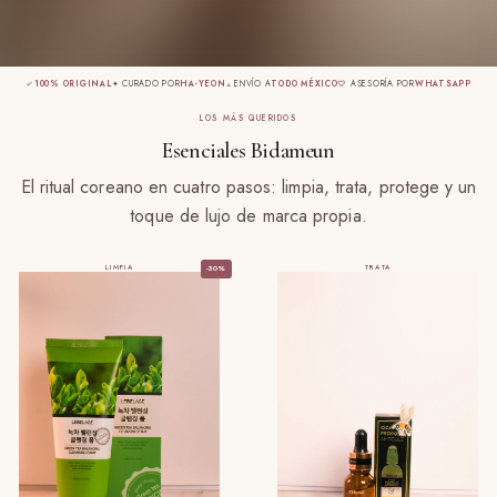
✓
100% ORIGINAL
✦ CURADO POR
HA-YEON
⟁ ENVÍO A
TODO MÉXICO
♡ ASESORÍA POR
WHATSAPP
LOS MÁS QUERIDOS
Esenciales Bidameun
El ritual coreano en cuatro pasos: limpia, trata, protege y un
toque de lujo de marca propia.
LIMPIA
TRATA
-30%