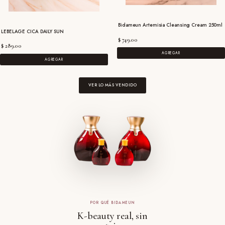
Bidameun Artemisia Cleansing Cream 250ml
LEBELAGE CICA DAILY SUN
$ 749.00
$ 289.00
AGREGAR
AGREGAR
VER LO MÁS VENDIDO
POR QUÉ BIDAMEUN
K-beauty real, sin