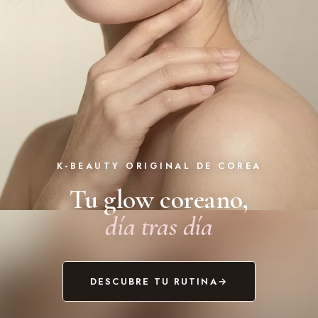
K-BEAUTY ORIGINAL DE COREA
Tu glow coreano,
día tras día
DESCUBRE TU RUTINA
→