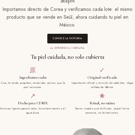
atajos
Importamos directo de Corea y verificamos cada lote: el mismo
producto que se vende en Seúl, ahora cuidando tu piel en
México.
CONOCE LA HISTORIA
LA DIFERENCIA COREANA
Tu piel cuidada, no solo cubierta
原
✓
Ingredientes reales
Original verificado
Cica, té verde, propóleo, ceramidas: activos que la
Importación oficial y revisión de cada lote. Llega
piel reconoce.
sellado de fábrica.
↗
❀
Hecho para CDMX
Ritual, no rutina
Texturas ligeras para el calor, la contaminación y el
Pasos simples que disfrutas. La piel tiene
agua dura.
memoria, no la traiciones.