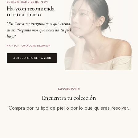
EL GLOW DIARIO DE HA-YEON
Ha-yeon recomienda
tu ritual diario
"En Corea no preguntamos qué crema
usar. Preguntamos qué necesita tu piel
hoy."
HA-YEON, CURADORA BIDAMEUN
LEER EL DIARIO DE HA-YEON
EXPLORA POR TI
Encuentra tu colección
Compra por tu tipo de piel o por lo que quieres resolver.
15 PRODUCTOS
Piel Grasa
15 PRODUCTOS
Piel Mixta
21 PRODUCTOS
Piel Seca
20 PRODUCTOS
Piel Sensible
24 PRODUCTOS
Anti-edad
8 PRODUCTOS
Manchas