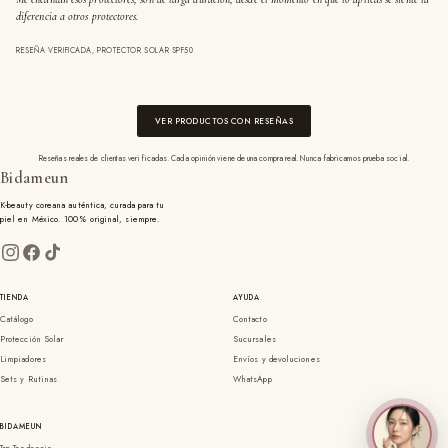
diferencia a otros protectores.
RESEÑA VERIFICADA, PROTECTOR SOLAR SPF50
VER PRODUCTOS CON RESEÑAS
Reseñas reales de clientas verificadas. Cada opinión viene de una compra real. Nunca fabricamos prueba social.
Bidameun
K-beauty coreana auténtica, curada para tu
piel en México. 100% original, siempre.
TIENDA
AYUDA
Catálogo
Contacto
Protección Solar
Sucursales
Limpiadores
Envíos y devoluciones
Sets y Rutinas
WhatsApp
BIDAMEUN